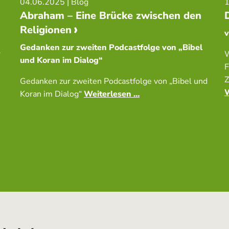
04.06.2025
| Blog
1
Abraham – Eine Brücke zwischen den
Religionen
v
Gedanken zur zweiten Podcastfolge von „Bibel
r
W
und Koran im Dialog“
F
Z
Gedanken zur zweiten Podcastfolge von „Bibel und
W
Koran im Dialog“
Weiterlesen …