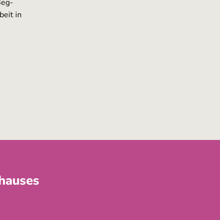
Beg-
eit in
rhauses