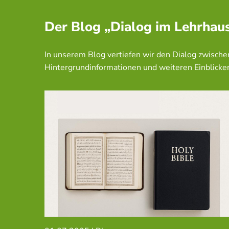
Der Blog „Dialog im Lehrhau
In unserem Blog vertiefen wir den Dialog zwisch
Hintergrundinformationen und weiteren Einblicke