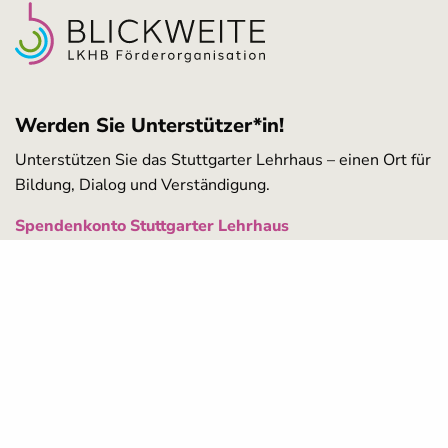
Werden Sie Unterstützer*in!
Unterstützen Sie das Stuttgarter Lehrhaus – einen Ort für
Bildung, Dialog und Verständigung.
Spendenkonto Stuttgarter Lehrhaus
Volksbank Stuttgart eG
DE63 6009 0100 0386 3290 01
Aufgrund unserer Gemeinnützigkeit können Sie Ihre Spende
beim Finanzamt absetzen. Für Spenden bis 300 Euro genügt der
Einzahlungsbeleg oder Kontoauszug Ihrer Bank als
Spendennachweis. Eine Spendenquittung stellen wir auf
Wunsch aus.