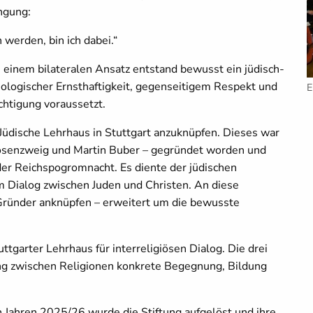
ingung:
werden, bin ich dabei.“
einem bilateralen Ansatz entstand bewusst ein jüdisch-
eologischer Ernsthaftigkeit, gegenseitigem Respekt und
E
htigung voraussetzt.
 Jüdische Lehrhaus in Stuttgart anzuknüpfen. Dieses war
Rosenzweig und Martin Buber – gegründet worden und
der Reichspogromnacht. Es diente der jüdischen
m Dialog zwischen Juden und Christen. An diese
Gründer anknüpfen – erweitert um die bewusste
tgarter Lehrhaus für interreligiösen Dialog. Die drei
ng zwischen Religionen konkrete Begegnung, Bildung
n Jahren 2025/26 wurde die Stiftung aufgelöst und ihre