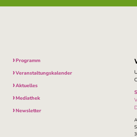
Programm
U
Veranstaltungskalender
O
Aktuelles
S
Mediathek
V
D
Newsletter
A
S
3