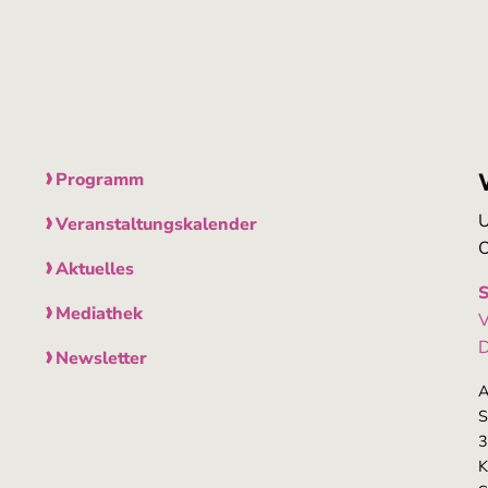
Programm
U
Veranstaltungskalender
O
Aktuelles
S
Mediathek
V
D
Newsletter
A
S
3
K