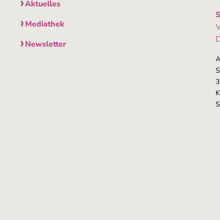
Aktuelles
S
Mediathek
V
D
Newsletter
A
S
3
K
S